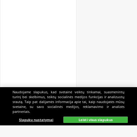
Naudojame slapukus, kad svetainė veiktų tinkamai, suasmenintų
turinį bei skelbimus, teiktų socialinės medijos funkcijas ir analizuotų
srautą. Taip pat dalijamės informacija apie tai, kaip naudojatės mūsų
svetaine, su savo socialinės medijos, reklamavimo ir analizės
partneriais.
Pagrindinis
Gyvai
Paieška
Mano
Kazino
Slapukų nustatymai
Leisti visus slapukus