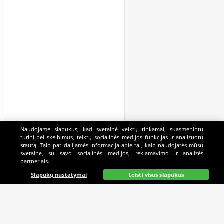
Naudojame slapukus, kad svetainė veiktų tinkamai, suasmenintų
turinį bei skelbimus, teiktų socialinės medijos funkcijas ir analizuotų
srautą. Taip pat dalijamės informacija apie tai, kaip naudojatės mūsų
svetaine, su savo socialinės medijos, reklamavimo ir analizės
partneriais.
Pagrindinis
Gyvai
Paieška
Mano
Kazino
Slapukų nustatymai
Leisti visus slapukus