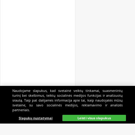
Naudojame slapukus, kad svetainė veiktų tinkamai, suasmenintų
turinį bei skelbimus, teiktų socialinės medijos funkcijas ir analizuotų
srautą. Taip pat dalijamės informacija apie tai, kaip naudojatės mūsų
svetaine, su savo socialinės medijos, reklamavimo ir analizės
partneriais.
Pagrindinis
Gyvai
Paieška
Mano
Kazino
Slapukų nustatymai
Leisti visus slapukus