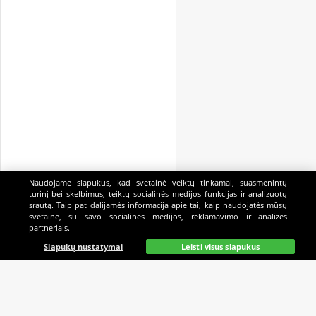
Naudojame slapukus, kad svetainė veiktų tinkamai, suasmenintų
turinį bei skelbimus, teiktų socialinės medijos funkcijas ir analizuotų
srautą. Taip pat dalijamės informacija apie tai, kaip naudojatės mūsų
svetaine, su savo socialinės medijos, reklamavimo ir analizės
partneriais.
Pagrindinis
Gyvai
Paieška
Mano
Kazino
Slapukų nustatymai
Leisti visus slapukus