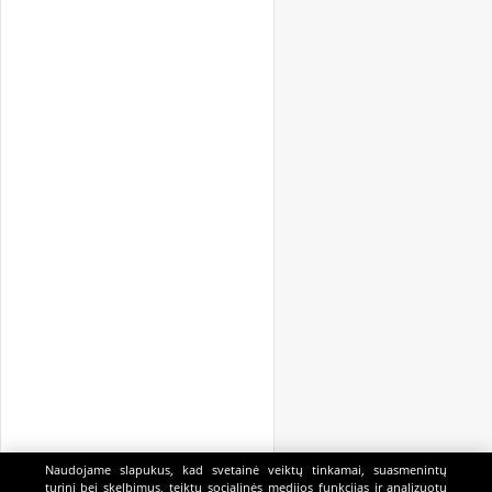
Naudojame slapukus, kad svetainė veiktų tinkamai, suasmenintų
turinį bei skelbimus, teiktų socialinės medijos funkcijas ir analizuotų