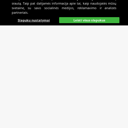
srautą. Taip pat dalijamės informacija apie tai, kaip naudojatės mūsų
svetaine, su savo socialinės medijos, reklamavimo ir analizės
partneriais.
Pagrindinis
Gyvai
Paieška
Mano
Kazino
Slapukų nustatymai
Leisti visus slapukus