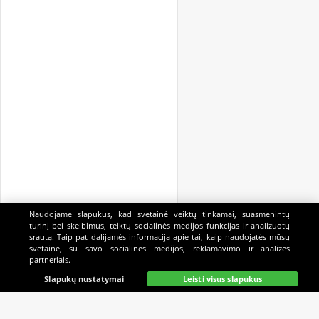
Naudojame slapukus, kad svetainė veiktų tinkamai, suasmenintų
turinį bei skelbimus, teiktų socialinės medijos funkcijas ir analizuotų
srautą. Taip pat dalijamės informacija apie tai, kaip naudojatės mūsų
svetaine, su savo socialinės medijos, reklamavimo ir analizės
partneriais.
Pagrindinis
Gyvai
Paieška
Mano
Kazino
Slapukų nustatymai
Leisti visus slapukus