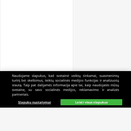
Naudojame slapukus, kad svetainė veiktų tinkamai, suasmenintų
turinį bei skelbimus, teiktų socialinės medijos funkcijas ir analizuotų
srautą. Taip pat dalijamės informacija apie tai, kaip naudojatės mūsų
svetaine, su savo socialinės medijos, reklamavimo ir analizės
partneriais.
Pagrindinis
Gyvai
Paieška
Mano
Kazino
Slapukų nustatymai
Leisti visus slapukus