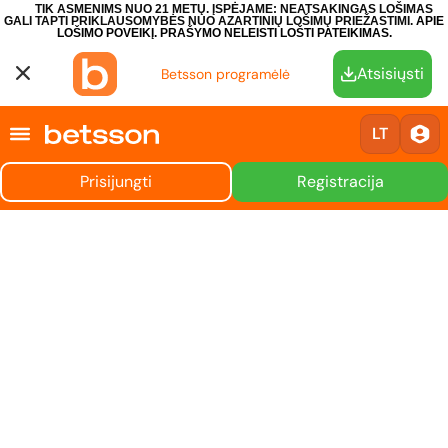
TIK ASMENIMS NUO 21 METŲ. ĮSPĖJAME: NEATSAKINGAS LOŠIMAS
GALI TAPTI PRIKLAUSOMYBĖS NUO AZARTINIŲ LOŠIMŲ PRIEŽASTIMI.
APIE
LOŠIMO POVEIKĮ.
PRAŠYMO NELEISTI LOŠTI PATEIKIMAS.
Atsisiųsti
Betsson programėlė
LT
Prisijungti
Registracija