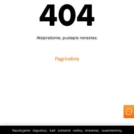
404
Atsiprašome, puslapis nerastas.
Pagrindinis
Naudojame slapukus, kad svetainė veiktų tinkamai, suasmenintų