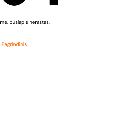
me, puslapis nerastas.
Pagrindinis