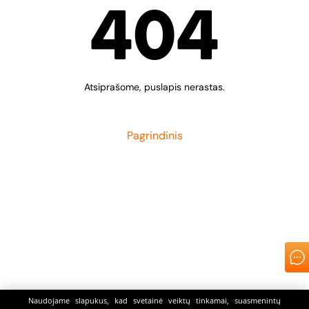
404
Atsiprašome, puslapis nerastas.
Pagrindinis
Naudojame slapukus, kad svetainė veiktų tinkamai, suasmenintų