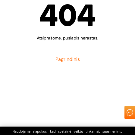
404
Atsiprašome, puslapis nerastas.
Pagrindinis
Naudojame slapukus, kad svetainė veiktų tinkamai, suasmenintų