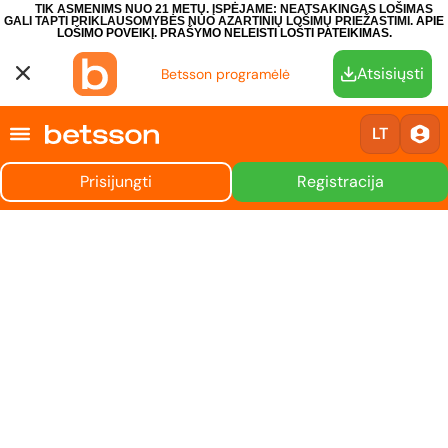
TIK ASMENIMS NUO 21 METŲ. ĮSPĖJAME: NEATSAKINGAS LOŠIMAS
GALI TAPTI PRIKLAUSOMYBĖS NUO AZARTINIŲ LOŠIMŲ PRIEŽASTIMI.
APIE
LOŠIMO POVEIKĮ.
PRAŠYMO NELEISTI LOŠTI PATEIKIMAS.
Atsisiųsti
Betsson programėlė
LT
Prisijungti
Registracija