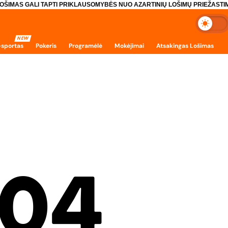
OŠIMAS GALI TAPTI PRIKLAUSOMYBĖS NUO AZARTINIŲ LOŠIMŲ PRIEŽASTIM
NEW
-sportas
Pokeris
Programėlė
Mokėjimai
Atsakingas Lošimas
04