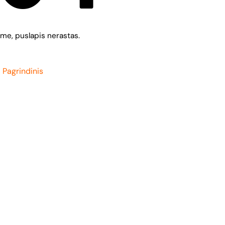
me, puslapis nerastas.
Pagrindinis