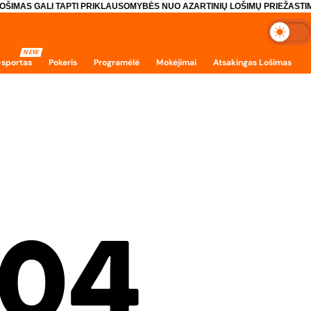
OŠIMAS GALI TAPTI PRIKLAUSOMYBĖS NUO AZARTINIŲ LOŠIMŲ PRIEŽASTIM
NEW
-sportas
Pokeris
Programėlė
Mokėjimai
Atsakingas Lošimas
04