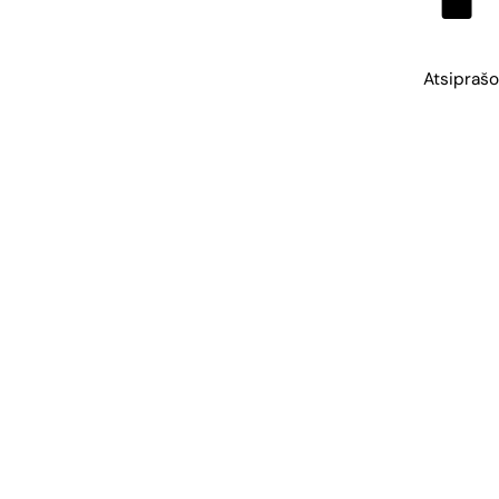
Atsiprašo