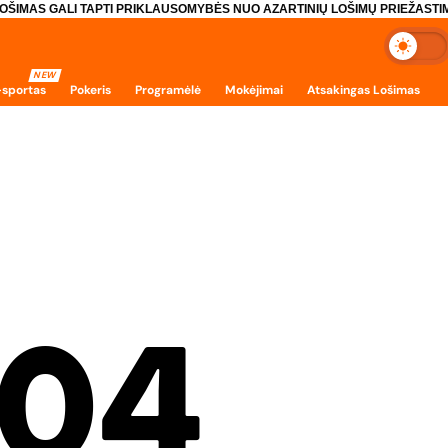
OŠIMAS GALI TAPTI PRIKLAUSOMYBĖS NUO AZARTINIŲ LOŠIMŲ PRIEŽASTIM
NEW
-sportas
Pokeris
Programėlė
Mokėjimai
Atsakingas Lošimas
04