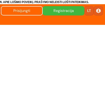
I.
APIE LOŠIMO POVEIKĮ.
PRAŠYMO NELEISTI LOŠTI PATEIKIMAS.
Prisijungti
Registracija
LT