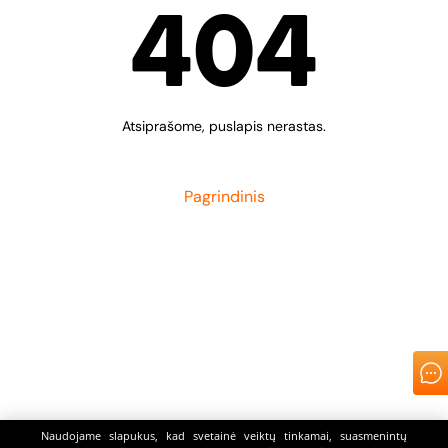
404
Atsiprašome, puslapis nerastas.
Pagrindinis
Naudojame slapukus, kad svetainė veiktų tinkamai, suasmenintų