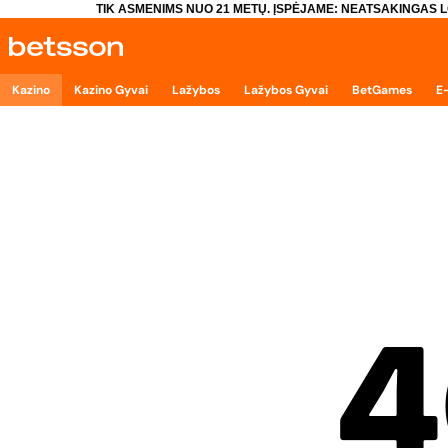
TIK ASMENIMS NUO 21 METŲ. ĮSPĖJAME: NEATSAKINGAS L
Kazino
Kazino Gyvai
Lažybos
Lažybos Gyvai
BetGames
E
4