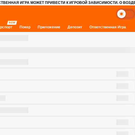
ТСТВЕННАЯ ИГРА МОЖЕТ ПРИВЕСТИ К ИГРОВОЙ ЗАВИСИМОСТИ.
О ВОЗД
NEW
рспорт
Покер
Приложение
Депозит
Ответственная Игра