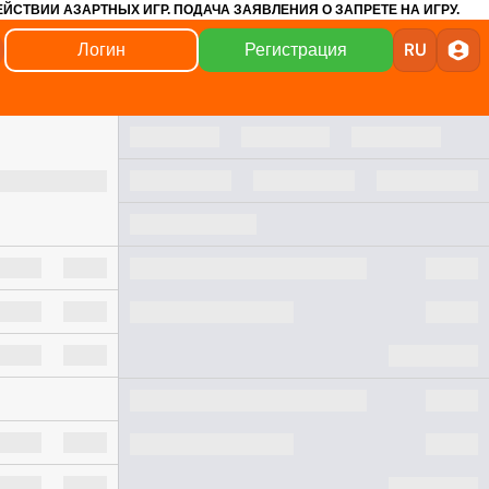
ЕЙСТВИИ АЗАРТНЫХ ИГР.
ПОДАЧА ЗАЯВЛЕНИЯ О ЗАПРЕТЕ НА ИГРУ.
Логин
Регистрация
RU