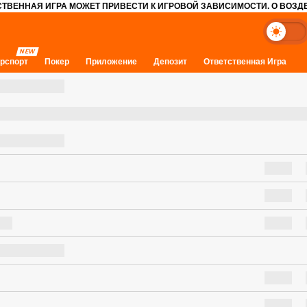
ТСТВЕННАЯ ИГРА МОЖЕТ ПРИВЕСТИ К ИГРОВОЙ ЗАВИСИМОСТИ.
О ВОЗД
NEW
рспорт
Покер
Приложение
Депозит
Ответственная Игра