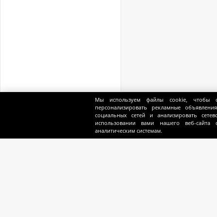
Мы используем файлы cookie, чтобы о
персонализировать рекламные объявлени
социальных сетей и анализировать сете
использовании вами нашего веб-сайта
аналитическим системам.