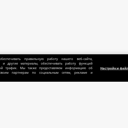
беспечивать правильную работу нашего веб-сайта,
я и другие материалы, обеспечивать работу функций
вой трафик. Мы также предоставляем информацию об
Настройки файл
 своим партнерам по социальным сетям, рекламе и