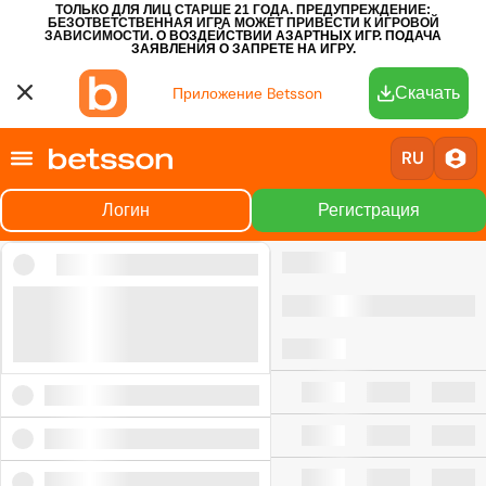
ТОЛЬКО ДЛЯ ЛИЦ СТАРШЕ 21 ГОДА. ПРЕДУПРЕЖДЕНИЕ:
БЕЗОТВЕТСТВЕННАЯ ИГРА МОЖЕТ ПРИВЕСТИ К ИГРОВОЙ
ЗАВИСИМОСТИ.
О ВОЗДЕЙСТВИИ АЗАРТНЫХ ИГР.
ПОДАЧА
ЗАЯВЛЕНИЯ О ЗАПРЕТЕ НА ИГРУ.
Скачать
Приложение Betsson
RU
Логин
Регистрация