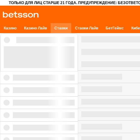
ТОЛЬКО ДЛЯ ЛИЦ СТАРШЕ 21 ГОДА. ПРЕДУПРЕЖДЕНИЕ: БЕЗОТВЕ
Казино
Казино Лайв
Ставки
Ставки Лайв
БетГеймс
Кибе