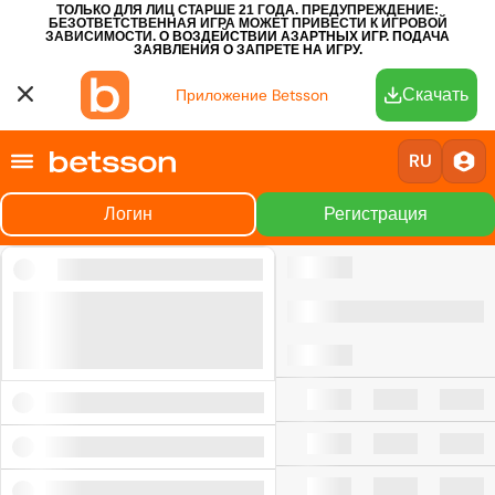
ТОЛЬКО ДЛЯ ЛИЦ СТАРШЕ 21 ГОДА. ПРЕДУПРЕЖДЕНИЕ:
БЕЗОТВЕТСТВЕННАЯ ИГРА МОЖЕТ ПРИВЕСТИ К ИГРОВОЙ
ЗАВИСИМОСТИ.
О ВОЗДЕЙСТВИИ АЗАРТНЫХ ИГР.
ПОДАЧА
ЗАЯВЛЕНИЯ О ЗАПРЕТЕ НА ИГРУ.
Скачать
Приложение Betsson
RU
Логин
Регистрация