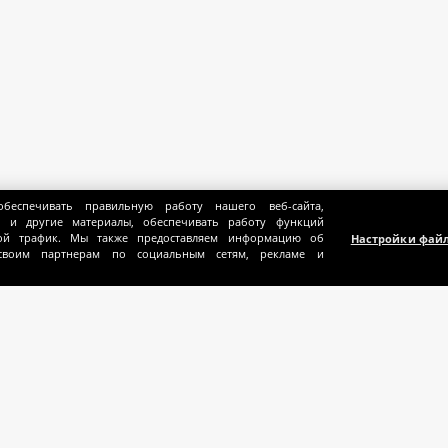
беспечивать правильную работу нашего веб-сайта,
я и другие материалы, обеспечивать работу функций
вой трафик. Мы также предоставляем информацию об
Настройки файл
 своим партнерам по социальным сетям, рекламе и