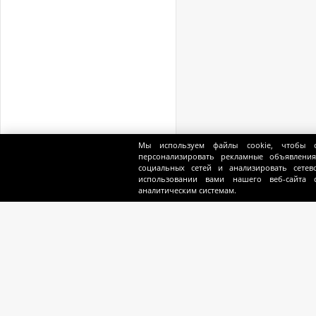
Мы используем файлы cookie, чтобы о
персонализировать рекламные объявлени
социальных сетей и анализировать сете
использовании вами нашего веб-сайта
аналитическим системам.