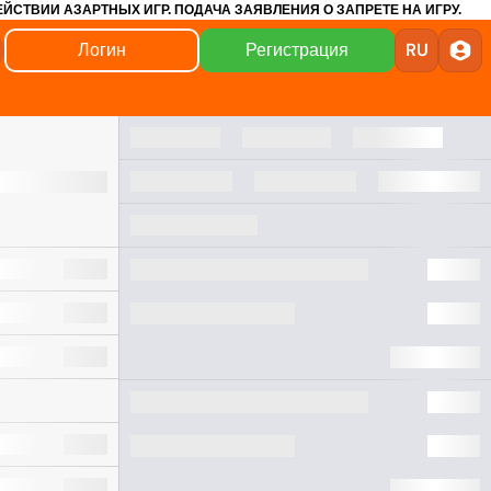
ЕЙСТВИИ АЗАРТНЫХ ИГР.
ПОДАЧА ЗАЯВЛЕНИЯ О ЗАПРЕТЕ НА ИГРУ.
Логин
Регистрация
RU