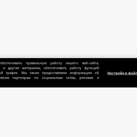
беспечивать правильную работу нашего веб-сайта,
я и другие материалы, обеспечивать работу функций
вой трафик. Мы также предоставляем информацию об
Настройки файл
 своим партнерам по социальным сетям, рекламе и