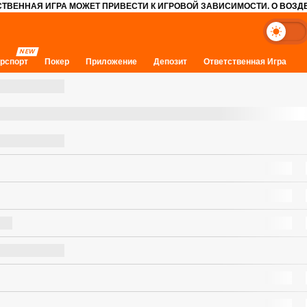
ТСТВЕННАЯ ИГРА МОЖЕТ ПРИВЕСТИ К ИГРОВОЙ ЗАВИСИМОСТИ.
О ВОЗД
NEW
рспорт
Покер
Приложение
Депозит
Ответственная Игра