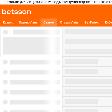
ТОЛЬКО ДЛЯ ЛИЦ СТАРШЕ 21 ГОДА. ПРЕДУПРЕЖДЕНИЕ: БЕЗОТВЕ
Казино
Казино Лайв
Ставки
Ставки Лайв
БетГеймс
Кибе