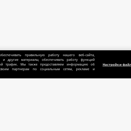
беспечивать правильную работу нашего веб-сайта,
я и другие материалы, обеспечивать работу функций
вой трафик. Мы также предоставляем информацию об
Настройки файл
 своим партнерам по социальным сетям, рекламе и