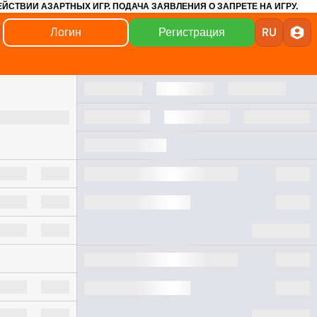
ЕЙСТВИИ АЗАРТНЫХ ИГР.
ПОДАЧА ЗАЯВЛЕНИЯ О ЗАПРЕТЕ НА ИГРУ.
Логин
Регистрация
RU