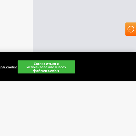
Согласиться с
ов cookie
использованием всех
файлов cookie