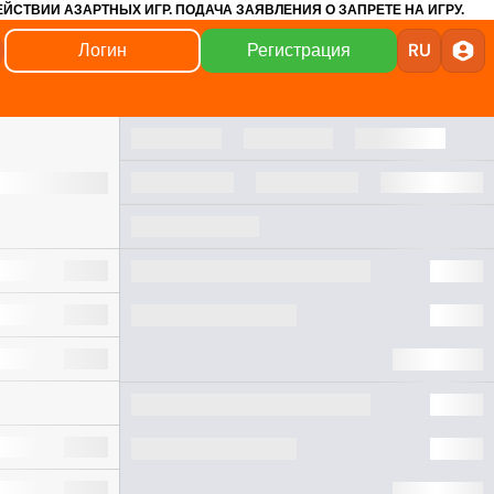
ЕЙСТВИИ АЗАРТНЫХ ИГР.
ПОДАЧА ЗАЯВЛЕНИЯ О ЗАПРЕТЕ НА ИГРУ.
Логин
Регистрация
RU