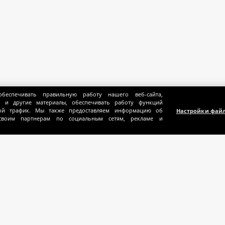
беспечивать правильную работу нашего веб-сайта,
я и другие материалы, обеспечивать работу функций
вой трафик. Мы также предоставляем информацию об
Настройки файл
 своим партнерам по социальным сетям, рекламе и