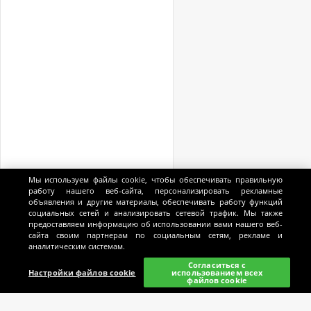
Мы используем файлы cookie, чтобы обеспечивать правильную
работу нашего веб-сайта, персонализировать рекламные
объявления и другие материалы, обеспечивать работу функций
социальных сетей и анализировать сетевой трафик. Мы также
предоставляем информацию об использовании вами нашего веб-
сайта своим партнерам по социальным сетям, рекламе и
аналитическим системам.
Согласиться с
Настройки файлов cookie
использованием всех
Главная
Ставки
Поиск
Мои ставки
Казино
файлов cookie