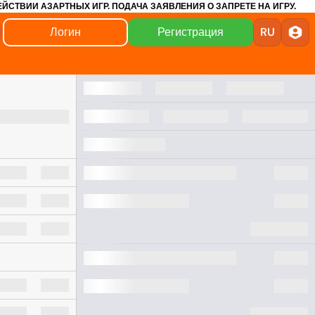
ЕЙСТВИИ АЗАРТНЫХ ИГР.
ПОДАЧА ЗАЯВЛЕНИЯ О ЗАПРЕТЕ НА ИГРУ.
Логин
Регистрация
RU