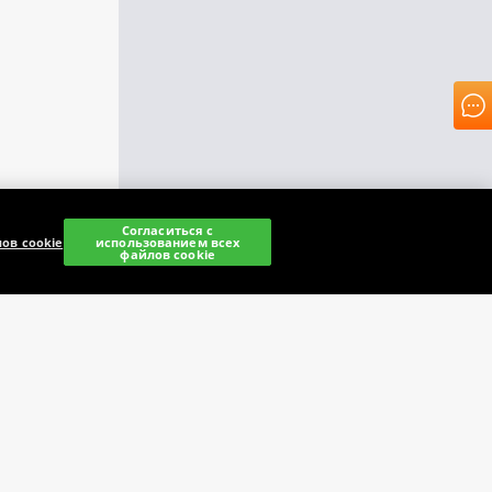
Согласиться с
ов cookie
использованием всех
файлов cookie