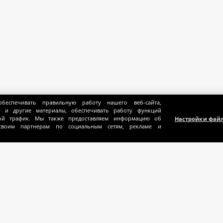
беспечивать правильную работу нашего веб-сайта,
я и другие материалы, обеспечивать работу функций
вой трафик. Мы также предоставляем информацию об
Настройки файл
 своим партнерам по социальным сетям, рекламе и