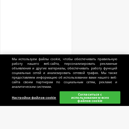
Мы используем файлы cookie, чтобы обеспечивать правильную
работу нашего веб-сайта, персонализировать рекламные
объявления и другие материалы, обеспечивать работу функций
социальных сетей и анализировать сетевой трафик. Мы также
предоставляем информацию об использовании вами нашего веб-
сайта своим партнерам по социальным сетям, рекламе и
аналитическим системам.
Согласиться с
Настройки файлов cookie
использованием всех
Главная
Ставки
Поиск
Мои ставки
Казино
файлов cookie