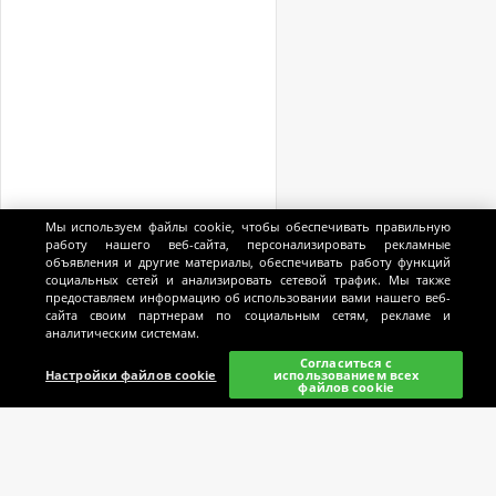
Мы используем файлы cookie, чтобы обеспечивать правильную
работу нашего веб-сайта, персонализировать рекламные
объявления и другие материалы, обеспечивать работу функций
социальных сетей и анализировать сетевой трафик. Мы также
предоставляем информацию об использовании вами нашего веб-
сайта своим партнерам по социальным сетям, рекламе и
аналитическим системам.
Согласиться с
Настройки файлов cookie
использованием всех
Главная
Ставки
Поиск
Мои ставки
Казино
файлов cookie