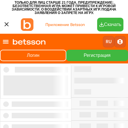
ТОЛЬКО ДЛЯ ЛИЦ СТАРШЕ 21 ГОДА. ПРЕДУПРЕЖДЕНИЕ:
БЕЗОТВЕТСТВЕННАЯ ИГРА МОЖЕТ ПРИВЕСТИ К ИГРОВОЙ
ЗАВИСИМОСТИ.
О ВОЗДЕЙСТВИИ АЗАРТНЫХ ИГР.
ПОДАЧА
ЗАЯВЛЕНИЯ О ЗАПРЕТЕ НА ИГРУ.
Скачать
Приложение Betsson
RU
Логин
Регистрация