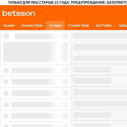
ТОЛЬКО ДЛЯ ЛИЦ СТАРШЕ 21 ГОДА. ПРЕДУПРЕЖДЕНИЕ: БЕЗОТВЕ
Казино
Казино Лайв
Ставки
Ставки Лайв
БетГеймс
Кибе