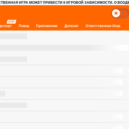
ТСТВЕННАЯ ИГРА МОЖЕТ ПРИВЕСТИ К ИГРОВОЙ ЗАВИСИМОСТИ.
О ВОЗД
NEW
рспорт
Покер
Приложение
Депозит
Ответственная Игра