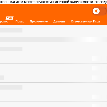
ТСТВЕННАЯ ИГРА МОЖЕТ ПРИВЕСТИ К ИГРОВОЙ ЗАВИСИМОСТИ.
О ВОЗД
NEW
рспорт
Покер
Приложение
Депозит
Ответственная Игра