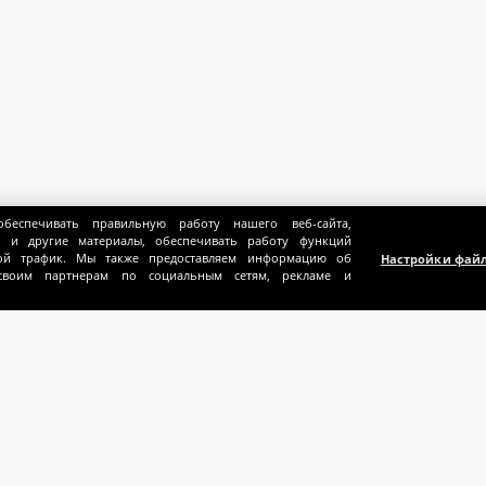
беспечивать правильную работу нашего веб-сайта,
я и другие материалы, обеспечивать работу функций
вой трафик. Мы также предоставляем информацию об
Настройки файл
 своим партнерам по социальным сетям, рекламе и