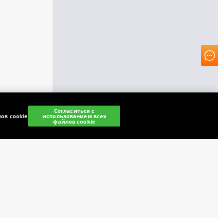
Согласиться с
ов cookie
использованием всех
файлов cookie