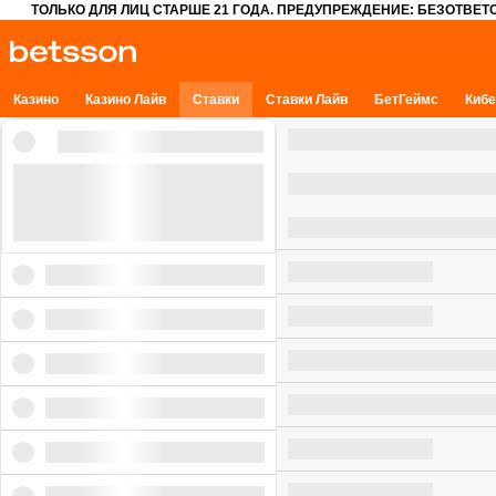
ТОЛЬКО ДЛЯ ЛИЦ СТАРШЕ 21 ГОДА. ПРЕДУПРЕЖДЕНИЕ: БЕЗОТВЕ
Казино
Казино Лайв
Ставки
Ставки Лайв
БетГеймс
Кибе