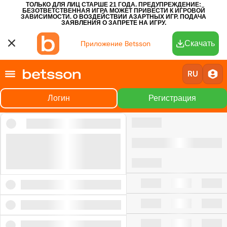
ТОЛЬКО ДЛЯ ЛИЦ СТАРШЕ 21 ГОДА. ПРЕДУПРЕЖДЕНИЕ:
БЕЗОТВЕТСТВЕННАЯ ИГРА МОЖЕТ ПРИВЕСТИ К ИГРОВОЙ
ЗАВИСИМОСТИ.
О ВОЗДЕЙСТВИИ АЗАРТНЫХ ИГР.
ПОДАЧА
ЗАЯВЛЕНИЯ О ЗАПРЕТЕ НА ИГРУ.
Скачать
Приложение Betsson
RU
Логин
Регистрация