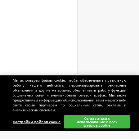
Мы используем файлы cookie, чтобы обеспечивать правильную
работу нашего веб-сайта, персонализировать рекламные
объявления и другие материалы, обеспечивать работу функций
социальных сетей и анализировать сетевой трафик. Мы также
предоставляем информацию об использовании вами нашего веб-
сайта своим партнерам по социальным сетям, рекламе и
аналитическим системам.
Согласиться с
Настройки файлов cookie
использованием всех
Главная
Ставки
Поиск
Мои ставки
Казино
файлов cookie