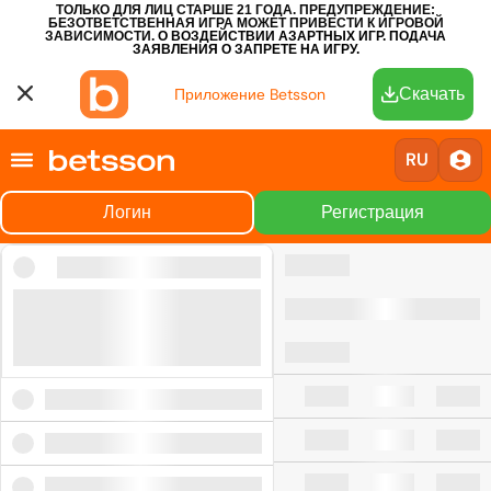
ТОЛЬКО ДЛЯ ЛИЦ СТАРШЕ 21 ГОДА. ПРЕДУПРЕЖДЕНИЕ:
БЕЗОТВЕТСТВЕННАЯ ИГРА МОЖЕТ ПРИВЕСТИ К ИГРОВОЙ
ЗАВИСИМОСТИ.
О ВОЗДЕЙСТВИИ АЗАРТНЫХ ИГР.
ПОДАЧА
ЗАЯВЛЕНИЯ О ЗАПРЕТЕ НА ИГРУ.
Скачать
Приложение Betsson
RU
Логин
Регистрация