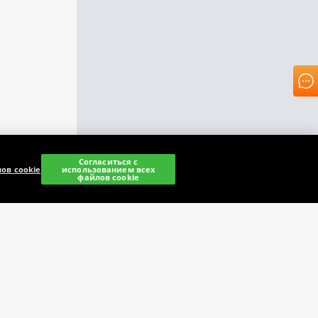
Согласиться с
ов cookie
использованием всех
файлов cookie