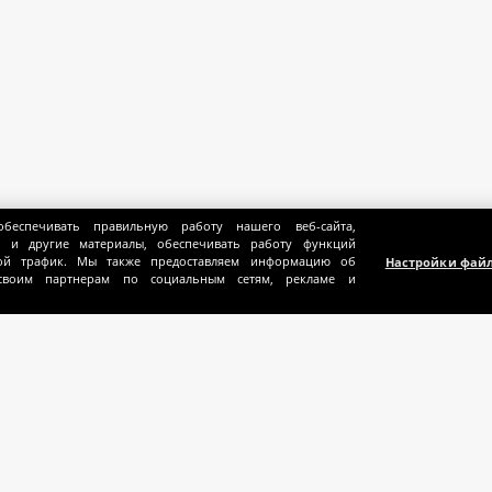
беспечивать правильную работу нашего веб-сайта,
я и другие материалы, обеспечивать работу функций
вой трафик. Мы также предоставляем информацию об
Настройки файл
 своим партнерам по социальным сетям, рекламе и