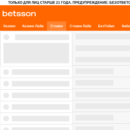
ТОЛЬКО ДЛЯ ЛИЦ СТАРШЕ 21 ГОДА. ПРЕДУПРЕЖДЕНИЕ: БЕЗОТВЕ
Казино
Казино Лайв
Ставки
Ставки Лайв
БетГеймс
Кибе