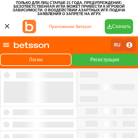
ТОЛЬКО ДЛЯ ЛИЦ СТАРШЕ 21 ГОДА. ПРЕДУПРЕЖДЕНИЕ:
БЕЗОТВЕТСТВЕННАЯ ИГРА МОЖЕТ ПРИВЕСТИ К ИГРОВОЙ
ЗАВИСИМОСТИ.
О ВОЗДЕЙСТВИИ АЗАРТНЫХ ИГР.
ПОДАЧА
ЗАЯВЛЕНИЯ О ЗАПРЕТЕ НА ИГРУ.
Скачать
Приложение Betsson
RU
Логин
Регистрация