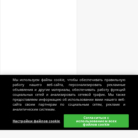
Мы используем файлы cookie, чтобы обеспечивать правильную
работу нашего веб-сайта, персонализировать рекламные
объявления и другие материалы, обеспечивать работу функций
социальных сетей и анализировать сетевой трафик. Мы также
предоставляем информацию об использовании вами нашего веб-
сайта своим партнерам по социальным сетям, рекламе и
аналитическим системам.
Согласиться с
Настройки файлов cookie
использованием всех
Главная
Ставки
Поиск
Мои ставки
Казино
файлов cookie