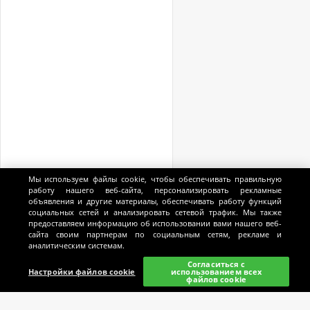
Мы используем файлы cookie, чтобы обеспечивать правильную
работу нашего веб-сайта, персонализировать рекламные
объявления и другие материалы, обеспечивать работу функций
социальных сетей и анализировать сетевой трафик. Мы также
предоставляем информацию об использовании вами нашего веб-
сайта своим партнерам по социальным сетям, рекламе и
аналитическим системам.
Согласиться с
Настройки файлов cookie
использованием всех
Главная
Ставки
Поиск
Мои ставки
Казино
файлов cookie