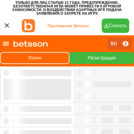
ТОЛЬКО ДЛЯ ЛИЦ СТАРШЕ 21 ГОДА. ПРЕДУПРЕЖДЕНИЕ:
БЕЗОТВЕТСТВЕННАЯ ИГРА МОЖЕТ ПРИВЕСТИ К ИГРОВОЙ
ЗАВИСИМОСТИ.
О ВОЗДЕЙСТВИИ АЗАРТНЫХ ИГР.
ПОДАЧА
ЗАЯВЛЕНИЯ О ЗАПРЕТЕ НА ИГРУ.
Скачать
Приложение Betsson
RU
Логин
Регистрация