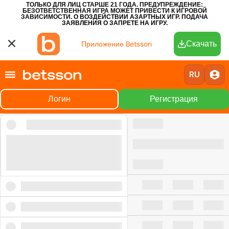
ТОЛЬКО ДЛЯ ЛИЦ СТАРШЕ 21 ГОДА. ПРЕДУПРЕЖДЕНИЕ:
БЕЗОТВЕТСТВЕННАЯ ИГРА МОЖЕТ ПРИВЕСТИ К ИГРОВОЙ
ЗАВИСИМОСТИ.
О ВОЗДЕЙСТВИИ АЗАРТНЫХ ИГР.
ПОДАЧА
ЗАЯВЛЕНИЯ О ЗАПРЕТЕ НА ИГРУ.
Скачать
Приложение Betsson
RU
Логин
Регистрация