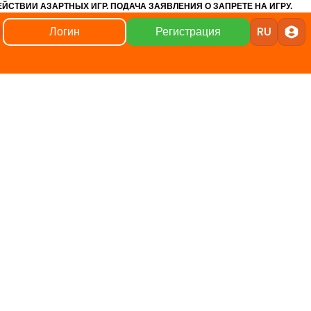
ЕЙСТВИИ АЗАРТНЫХ ИГР.
ПОДАЧА ЗАЯВЛЕНИЯ О ЗАПРЕТЕ НА ИГРУ.
Логин
Регистрация
RU