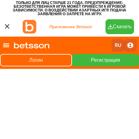
ТОЛЬКО ДЛЯ ЛИЦ СТАРШЕ 21 ГОДА. ПРЕДУПРЕЖДЕНИЕ:
БЕЗОТВЕТСТВЕННАЯ ИГРА МОЖЕТ ПРИВЕСТИ К ИГРОВОЙ
ЗАВИСИМОСТИ.
О ВОЗДЕЙСТВИИ АЗАРТНЫХ ИГР.
ПОДАЧА
ЗАЯВЛЕНИЯ О ЗАПРЕТЕ НА ИГРУ.
Скачать
Приложение Betsson
RU
Логин
Регистрация