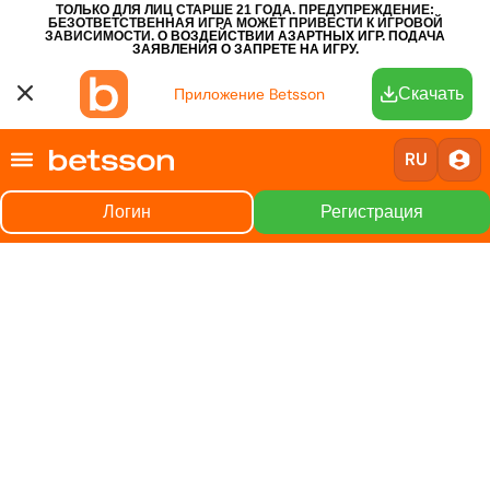
ТОЛЬКО ДЛЯ ЛИЦ СТАРШЕ 21 ГОДА. ПРЕДУПРЕЖДЕНИЕ:
БЕЗОТВЕТСТВЕННАЯ ИГРА МОЖЕТ ПРИВЕСТИ К ИГРОВОЙ
ЗАВИСИМОСТИ.
О ВОЗДЕЙСТВИИ АЗАРТНЫХ ИГР.
ПОДАЧА
ЗАЯВЛЕНИЯ О ЗАПРЕТЕ НА ИГРУ.
Скачать
Приложение Betsson
RU
Логин
Регистрация