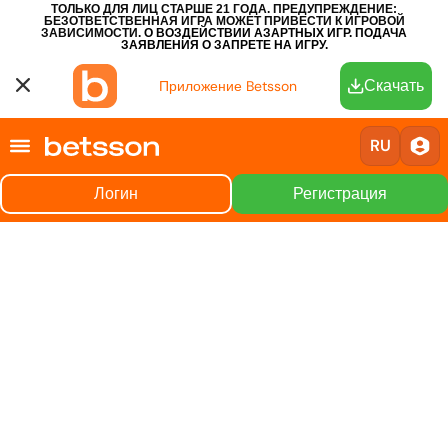
ТОЛЬКО ДЛЯ ЛИЦ СТАРШЕ 21 ГОДА. ПРЕДУПРЕЖДЕНИЕ:
БЕЗОТВЕТСТВЕННАЯ ИГРА МОЖЕТ ПРИВЕСТИ К ИГРОВОЙ
ЗАВИСИМОСТИ.
О ВОЗДЕЙСТВИИ АЗАРТНЫХ ИГР.
ПОДАЧА
ЗАЯВЛЕНИЯ О ЗАПРЕТЕ НА ИГРУ.
Скачать
Приложение Betsson
RU
Логин
Регистрация