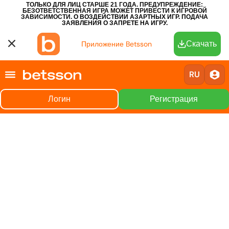
ТОЛЬКО ДЛЯ ЛИЦ СТАРШЕ 21 ГОДА. ПРЕДУПРЕЖДЕНИЕ:
БЕЗОТВЕТСТВЕННАЯ ИГРА МОЖЕТ ПРИВЕСТИ К ИГРОВОЙ
ЗАВИСИМОСТИ.
О ВОЗДЕЙСТВИИ АЗАРТНЫХ ИГР.
ПОДАЧА
ЗАЯВЛЕНИЯ О ЗАПРЕТЕ НА ИГРУ.
Скачать
Приложение Betsson
RU
Логин
Регистрация