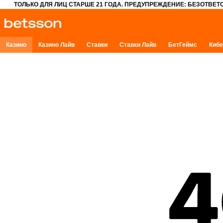
ТОЛЬКО ДЛЯ ЛИЦ СТАРШЕ 21 ГОДА. ПРЕДУПРЕЖДЕНИЕ: БЕЗОТВЕ
Казино
Казино Лайв
Ставки
Ставки Лайв
БетГеймс
Кибе
4