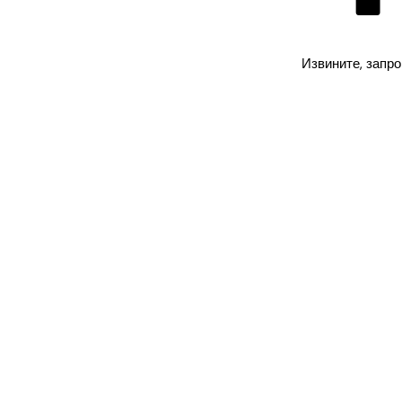
Извините, запр